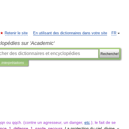
Retenir le site
En utilisant des dictionnaires dans votre site
FR
clopédies sur 'Academic'
Recherche!
interprétations
qqn
ou
qqch
. (
contre
un
agresseur
,
un
danger
,
etc
.);
le
fait
de
se
ance
,
1
.
défense
,
1
.
garde
,
secours
.
La
protection
du
ciel
,
divine
. «