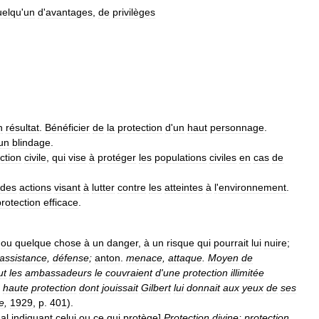
uelqu
'
un
d
'
avantages
,
de
privilèges
n
résultat
.
Bénéficier
de
la
protection
d
'
un
haut
personnage
.
un
blindage
.
ction
civile
,
qui
vise
à
protéger
les
populations
civiles
en
cas
de
des
actions
visant
à
lutter
contre
les
atteintes
à
l
'
environnement
.
protection
efficace
.
ou
quelque
chose
à
un
danger
,
à
un
risque
qui
pourrait
lui
nuire
;
assistance
,
défense
;
anton
.
menace
,
attaque
.
Moyen
de
ut
les
ambassadeurs
le
couvraient
d
'
une
protection
illimitée
haute
protection
dont
jouissait
Gilbert
lui
donnait
aux
yeux
de
ses
e
,
1929
,
p
.
401
).
al
indiquant
celui
ou
ce
qui
protège
]
Protection
divine
;
protection