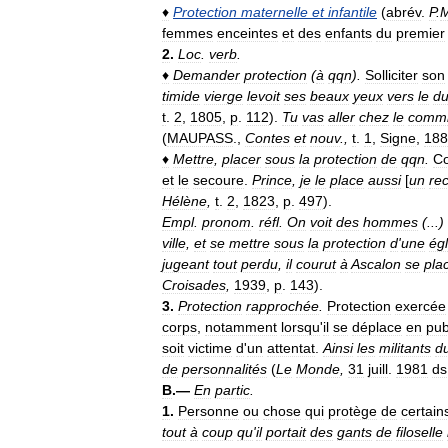
♦
Protection
maternelle
et
infantile
(
abrév
.
P
.
femmes
enceintes
et
des
enfants
du
premier
2
.
Loc
.
verb
.
♦
Demander
protection
(
à
qqn
).
Solliciter
son
timide
vierge
levoit
ses
beaux
yeux
vers
le
d
t
.
2
,
1805
,
p
.
112
).
Tu
vas
aller
chez
le
commi
(
MAUPASS
.,
Contes
et
nouv
.,
t
.
1
,
Signe
,
188
♦
Mettre
,
placer
sous
la
protection
de
qqn
.
Co
et
le
secoure
.
Prince
,
je
le
place
aussi
[
un
rec
Hélène
,
t
.
2
,
1823
,
p
.
497
).
Empl
.
pronom
.
réfl
.
On
voit
des
hommes
(...)
ville
,
et
se
mettre
sous
la
protection
d
'
une
égl
jugeant
tout
perdu
,
il
courut
à
Ascalon
se
pla
Croisades
,
1939
,
p
.
143
).
3
.
Protection
rapprochée
.
Protection
exercée
corps
,
notamment
lorsqu
'
il
se
déplace
en
pub
soit
victime
d
'
un
attentat
.
Ainsi
les
militants
d
de
personnalités
(
Le
Monde
,
31
juill
.
1981
ds
B
.—
En
partic
.
1
.
Personne
ou
chose
qui
protège
de
certain
tout
à
coup
qu
'
il
portait
des
gants
de
filoselle