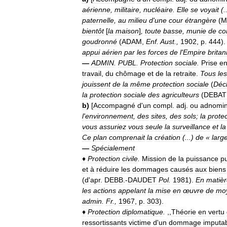
aérienne
,
militaire
,
nucléaire
.
Elle
se
voyait
(.
paternelle
,
au
milieu
d
'
une
cour
étrangère
(
M
bientôt
[
la
maison
]
,
toute
basse
,
munie
de
co
goudronné
(
ADAM
,
Enf
.
Aust
.,
1902
,
p
.
444
)
appui
aérien
par
les
forces
de
l
'
Empire
brita
—
ADMIN
.
PUBL
.
Protection
sociale
.
Prise
e
travail
,
du
chômage
et
de
la
retraite
.
Tous
les
jouissent
de
la
même
protection
sociale
(
Décl
la
protection
sociale
des
agriculteurs
(
DEBAT
b
)
[
Accompagné
d
'
un
compl
.
adj
.
ou
adnomin
l
'
environnement
,
des
sites
,
des
sols
;
la
protec
vous
assuriez
vous
seule
la
surveillance
et
la
Ce
plan
comprenait
la
création
(...)
de
«
larg
—
Spécialement
♦
Protection
civile
.
Mission
de
la
puissance
p
et
à
réduire
les
dommages
causés
aux
biens
(
d
'
apr
.
DEBB
.-
DAUDET
Pol
.
1981
).
En
matiè
les
actions
appelant
la
mise
en
œuvre
de
mo
admin
.
Fr
.,
1967
,
p
.
303
).
♦
Protection
diplomatique
.
,,
Théorie
en
vertu
ressortissants
victime
d
'
un
dommage
imputa