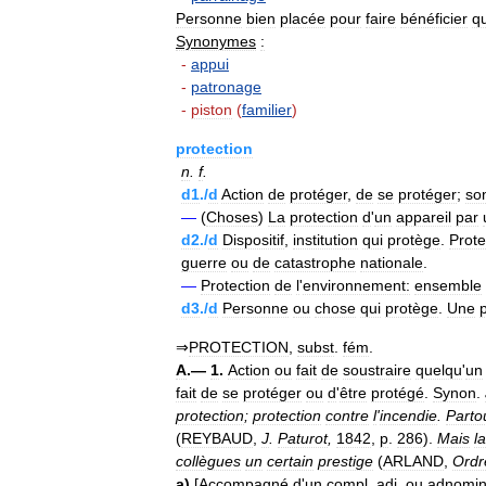
Personne
bien
placée
pour
faire
bénéficier
q
Synonymes
:
-
appui
-
patronage
-
piston
(
familier
)
protection
n
.
f
.
d1
./
d
Action
de
protéger
,
de
se
protéger
;
so
—
(
Choses
)
La
protection
d
'
un
appareil
par
d2
./
d
Dispositif
,
institution
qui
protège
.
Prote
guerre
ou
de
catastrophe
nationale
.
—
Protection
de
l
'
environnement:
ensemble
d3
./
d
Personne
ou
chose
qui
protège
.
Une
⇒
PROTECTION
,
subst
.
fém
.
A
.—
1
.
Action
ou
fait
de
soustraire
quelqu
'
un
fait
de
se
protéger
ou
d
'
être
protégé
.
Synon
.
protection
;
protection
contre
l
'
incendie
.
Parto
(
REYBAUD
,
J
.
Paturot
,
1842
,
p
.
286
).
Mais
la
collègues
un
certain
prestige
(
ARLAND
,
Ordr
a
)
[
Accompagné
d
'
un
compl
.
adj
.
ou
adnomin