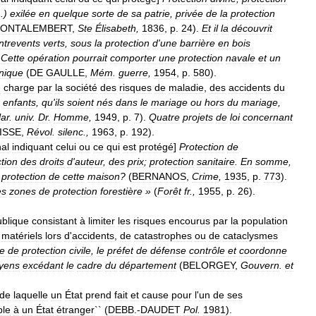
..)
exilée
en
quelque
sorte
de
sa
patrie
,
privée
de
la
protection
ONTALEMBERT
,
Ste
Élisabeth
,
1836
,
p
.
24
).
Et
il
la
découvrit
ntrevents
verts
,
sous
la
protection
d
'
une
barrière
en
bois
.
Cette
opération
pourrait
comporter
une
protection
navale
et
un
nnique
(
DE
GAULLE
,
Mém
.
guerre
,
1954
,
p
.
580
).
n
charge
par
la
société
des
risques
de
maladie
,
des
accidents
du
enfants
,
qu
'
ils
soient
nés
dans
le
mariage
ou
hors
du
mariage
,
ar
.
univ
.
Dr
.
Homme
,
1949
,
p
.
7
).
Quatre
projets
de
loi
concernant
ISSE
,
Révol
.
silenc
.,
1963
,
p
.
192
).
al
indiquant
celui
ou
ce
qui
est
protégé
]
Protection
de
tion
des
droits
d
'
auteur
,
des
prix
;
protection
sanitaire
.
En
somme
,
protection
de
cette
maison
?
(
BERNANOS
,
Crime
,
1935
,
p
.
773
).
es
zones
de
protection
forestière
»
(
Forêt
fr
.,
1955
,
p
.
26
).
ublique
consistant
à
limiter
les
risques
encourus
par
la
population
matériels
lors
d
'
accidents
,
de
catastrophes
ou
de
cataclysmes
re
de
protection
civile
,
le
préfet
de
défense
contrôle
et
coordonne
yens
excédant
le
cadre
du
département
(
BELORGEY
,
Gouvern
.
et
de
laquelle
un
État
prend
fait
et
cause
pour
l
'
un
de
ses
ble
à
un
État
étranger
`` (
DEBB
.-
DAUDET
Pol
.
1981
).