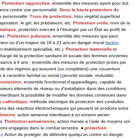
.
Protection
rapprochée
,
ensemble
des
mesures
ayant
pour
but
tance
contre
une
personnalité
.
Sous
la
haute
protection
de
e
personnalité
.
Tissu
de
protection
,
tissu
végétal
superficiel
aporation
,
le
gel
,
les
prédateurs
,
etc
.
Protection
civile
,
nom
de
la
matique
,
protection
exercée
à
l
'
étranger
par
un
État
au
profit
de
nes
.
Protection
judiciaire
,
ensemble
des
mesures
que
peut
neur
ou
d
'
un
majeur
de
18
à
21
ans
en
danger
moral
(
action
un
établissement
spécialisé
,
etc
.).
Protection
maternelle
et
chargé
de
la
protection
sanitaire
et
sociale
des
femmes
enceintes
ssance
à
6
ans
;
ensemble
des
mesures
de
protection
prises
par
ble
des
régimes
qui
assurent
(
ou
complètent
)
une
couverture
s
à
caractère
familial
ou
social
(
s
écurité
sociale
,
mutualité
,
protection
,
ensemble
fonctionnel
d
'
appareillages
,
capable
de
usieurs
éléments
de
réseau
ou
d
'
installation
dans
des
conditions
interdisant
la
possibilité
de
modifier
les
données
contenues
dans
n
cathodique
,
méthode
électrique
de
protection
des
conduites
ens
des
réactions
électrochimiques
qui
peuvent
se
produire
entre
érienne
,
action
aérienne
interdisant
à
un
ennemi
aérien
s
.
Protection
antiaérienne
,
action
menée
à
l
'
aide
de
moyens
sol
-
ions
engagées
dans
le
combat
terrestre
.
●
protection
o
)
Action
de
protéger
,
de
défendre
quelqu
'
un
contre
un
danger
,