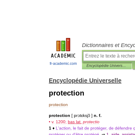
Dictionnaires et Ency
fr-academic.com
Encyclopédie Universelle
Encyclopédie Universelle
protection
protection
protection
[
prɔtɛksjɔ̃
]
n
.
f
.
•
v
.
1200
;
bas
lat
.
protectio
1
♦
L
'
action
,
le
fait
de
protéger
,
de
défendre
protéger
ou
d
'
être
protégé
.
⇒
1
.
aide
,
assist